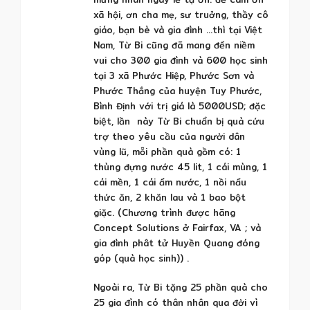
xã hội, ơn cha mẹ, sư truởng, thầy cô
giáo, bạn bè và gia đình …thì tại Việt
Nam, Từ Bi cũng đã mang đến niềm
vui cho 300 gia đình và 600 học sinh
tại 3 xã Phước Hiệp, Phước Sơn và
Phước Thắng của huyện Tuy Phước,
Bình Định với trị giá là 5000USD; đặc
biệt, lần này Từ Bi chuẩn bị quà cứu
trợ theo yêu cầu của người dân
vùng lũ, mỗi phần quà gồm có: 1
thùng đựng nước 45 lit, 1 cái mùng, 1
cái mền, 1 cái ấm nước, 1 nồi nấu
thức ăn, 2 khăn lau và 1 bao bột
giặc. (Chương trình được hãng
Concept Solutions ở Fairfax, VA ; và
gia đình phât tử Huyền Quang đóng
góp (quà học sinh)) .
Ngoài ra, Từ Bi tặng 25 phần quà cho
25 gia đình có thân nhân qua đời vì