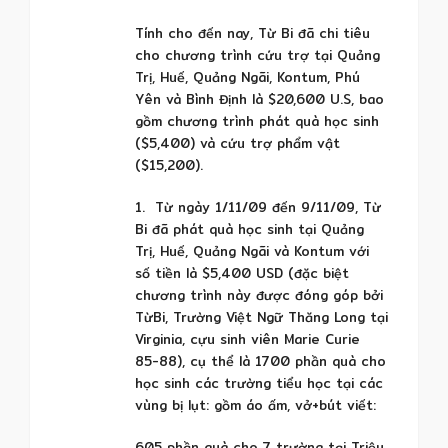
Tính cho đến nay, Từ Bi đã chi tiêu
cho chương trình cứu trợ tại Quảng
Trị, Huế, Quảng Ngãi, Kontum, Phú
Yên và Bình Định là $20,600 U.S, bao
gồm chương trình phát quà học sinh
($5,400) và cứu trợ phẩm vật
($15,200).
1. Từ ngày 1/11/09 đến 9/11/09, Từ
Bi đã phát quà học sinh tại Quảng
Trị, Huế, Quảng Ngãi và Kontum với
số tiền là $5,400 USD (đặc biệt
chương trình này được đóng góp bởi
TừBi, Trường Việt Ngữ Thăng Long tại
Virginia, cựu sinh viên Marie Curie
85-88), cụ thể là 1700 phần quà cho
học sinh các trường tiểu học tại các
vùng bị lụt: gồm áo ấm, vở+bút viết:
605 phần quà cho 7 trường tại Triệu