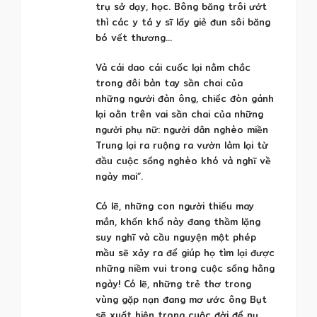
trụ sở dạy, học. Bông băng trôi ướt
thì các y tá y sĩ lấy giẻ đun sôi băng
bó vết thương…
Và cái dao cái cuốc lại nằm chắc
trong đôi bàn tay sần chai của
những người đàn ông, chiếc đòn gánh
lại oằn trên vai sần chai của những
người phụ nữ: người dân nghèo miền
Trung lại ra ruộng ra vườn làm lại từ
đầu cuộc sống nghèo khó và nghĩ về
ngày mai”.
Có lẽ, những con người thiếu may
mắn, khốn khổ này đang thầm lặng
suy nghĩ và cầu nguyện một phép
mầu sẽ xảy ra để giúp họ tìm lại được
những niềm vui trong cuộc sống hằng
ngày! Có lẽ, những trẻ thơ trong
vùng gặp nạn đang mơ ước ông Bụt
sẽ xuất hiện trong cuộc đời để nụ