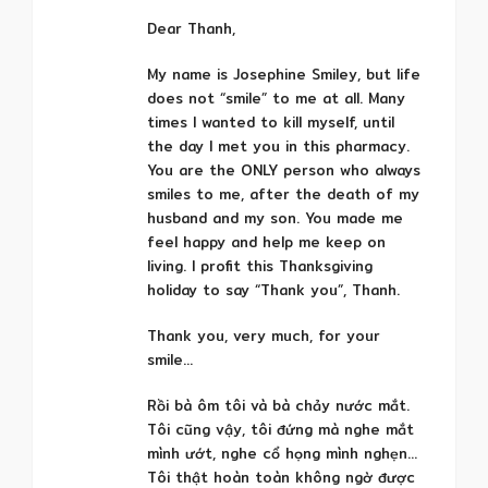
Dear Thanh,
My name is Josephine Smiley, but life
does not “smile” to me at all. Many
times I wanted to kill myself, until
the day I met you in this pharmacy.
You are the ONLY person who always
smiles to me, after the death of my
husband and my son. You made me
feel happy and help me keep on
living. I profit this Thanksgiving
holiday to say “Thank you”, Thanh.
Thank you, very much, for your
smile…
Rồi bà ôm tôi và bà chảy nước mắt.
Tôi cũng vậy, tôi đứng mà nghe mắt
mình ướt, nghe cổ họng mình nghẹn…
Tôi thật hoàn toàn không ngờ được