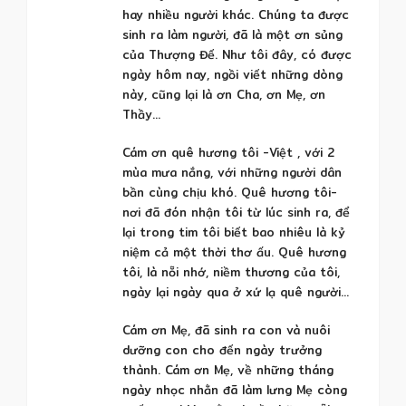
hay nhiều người khác. Chúng ta được
sinh ra làm người, đã là một ơn sủng
của Thượng Đế. Như tôi đây, có được
ngày hôm nay, ngồi viết những dòng
này, cũng lại là ơn Cha, ơn Mẹ, ơn
Thầy…
Cám ơn quê hương tôi -Việt , với 2
mùa mưa nắng, với những người dân
bần cùng chịu khó. Quê hương tôi-
nơi đã đón nhận tôi từ lúc sinh ra, để
lại trong tim tôi biết bao nhiêu là kỷ
niệm cả một thời thơ ấu. Quê hương
tôi, là nỗi nhớ, niềm thương của tôi,
ngày lại ngày qua ở xứ lạ quê người…
Cám ơn Mẹ, đã sinh ra con và nuôi
dưỡng con cho đến ngày trưởng
thành. Cám ơn Mẹ, về những tháng
ngày nhọc nhằn đã làm lưng Mẹ còng