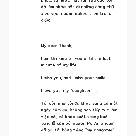
đã làm nhòe hẳn đi những dòng chữ
xiêu vẹo, ngoằn nghèo trên trang
giấy:
My dear Thanh,
I am thinking of you until the last
minute of my life.
I miss you, and I miss your smile…
I love you, my “daughter”.. .
Tôi còn nhớ tôi đã khóc sưng cả mắt
ngày hôm đó, không sao tiếp tục làm
việc nổi, và khóc suốt trong buổi
tang lễ của bà, người “Mẹ American”
đã gọi tôi bằng tiếng “my daughter”…