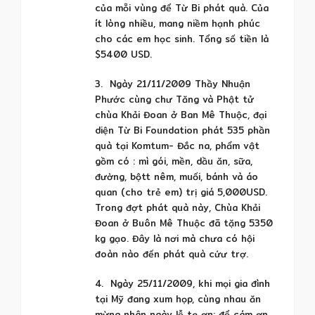
của mỗi vùng để Từ Bi phát quà. Của
ít lòng nhiều, mang niềm hạnh phúc
cho các em học sinh. Tổng số tiền là
$5400 USD.
3. Ngày 21/11/2009 Thầy Nhuận
Phước cùng chư Tăng và Phật tử
chùa Khải Đoan ở Ban Mê Thuộc, đại
diện Từ Bi Foundation phát 535 phần
quà tại Komtum- Đắc na, phẩm vật
gồm có : mì gói, mền, dầu ăn, sữa,
đường, bộtt nêm, muối, bánh và áo
quan (cho trẻ em) trị giá 5,000USD.
Trong đợt phát quà này, Chùa Khải
Đoan ở Buôn Mê Thuộc đã tặng 5350
kg gạo. Đây là nơi mà chưa có hội
đoàn nào đến phát quà cứư trợ.
4. Ngày 25/11/2009, khi mọi gia đình
tại Mỹ đang xum họp, cùng nhau ăn
mừng nhân ngày lễ tạ ơn: để cám ơn