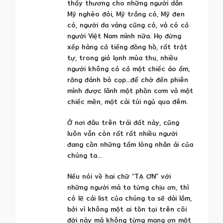
thấy thương cho những người dân
Mỹ nghèo đói, Mỹ trắng có, Mỹ đen
có, người da vàng cũng có, và có cả
người Việt Nam mình nữa. Họ đứng
xếp hàng cả tiếng đồng hồ, rất trật
tự, trong gió lạnh mùa thu, nhiều
người không có cả một chiếc áo ấm,
răng đánh bò cạp…để chờ đến phiên
mình được lãnh một phần cơm và một
chiếc mền, một cái túi ngủ qua đêm.
Ở nơi đâu trên trái đất này, cũng
luôn vẫn còn rất rất nhiều người
đang cần những tấm lòng nhân ái của
chúng ta…
Nếu nói về hai chữ “TẠ ƠN” với
những người mà ta từng chịu ơn, thì
có lẽ cái list của chúng ta sẽ dài lắm,
bởi vì không một ai tồn tại trên cõi
đời này mà không từng mang ơn một