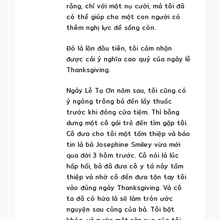
rằng, chỉ với một nụ cười, mà tôi đã
có thể giúp cho một con người có
thêm nghị lực để sống còn.
Đó là lần đầu tiên, tôi cảm nhận
được cái ý nghĩa cao quý của ngày lễ
Thanksgiving.
Ngày Lễ Tạ Ơn năm sau, tôi cũng có
ý ngóng trông bà đến lấy thuốc
trước khi đóng cửa tiệm. Thì bỗng
dưng một cô gái trẻ đến tìm gặp tôi.
Cô đưa cho tôi một tấm thiệp và báo
tin là bà Josephine Smiley vừa mới
qua đời 3 hôm trước. Cô nói là lúc
hấp hối, bà đã đưa cô y tá này tấm
thiệp và nhờ cô đến đưa tận tay tôi
vào đúng ngày Thanksgiving. Và cô
ta đã có hứa là sẽ làm tròn ước
nguyện sau cùng của bà. Tôi bật
khóc, và nước mắt ràn rụa của tôi