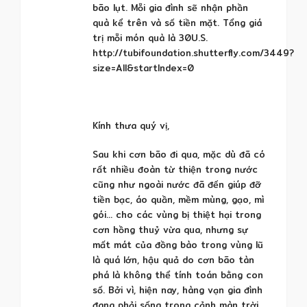
bão lụt. Mỗi gia đình sẽ nhận phần
quà kể trên và số tiền mặt. Tổng giá
trị mỗi món quà là 30U.S.
http://tubifoundation.shutterfly.com/3449?
size=All&startIndex=0
Kính thưa quý vị,
Sau khi cơn bão đi qua, mặc dù đã có
rất nhiều đoàn từ thiện trong nước
cũng như ngoài nước đã đến giúp đỡ
tiền bạc, áo quần, mềm mùng, gạo, mì
gói… cho các vùng bị thiệt hại trong
cơn hồng thuỷ vừa qua, nhưng sự
mất mát của đồng bào trong vùng lũ
là quá lớn, hậu quả do cơn bão tàn
phá là không thể tính toán bằng con
số. Bởi vì, hiện nay, hàng vạn gia đình
đang phải sống trong cảnh màn trời