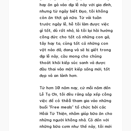
hay ăn gà vào dịp lễ này với gia đình,
nhưng từ ngày biết Đạo, tôi không
còn ăn thịt gà nữa. Từ vài tuần
trước ngày lễ, hễ tôi làm được việc
gì tốt, dù rất nhỏ, là tôi lại hồi hướng
công đức cho tất cả những con gà,
tây hay ta, cùng tất cả những con
vật nào đã, đang và sẽ bị giết trong
dịp lễ này, cầu mong cho chúng
thoát khỏi kiếp súc sanh và được
đầu thai vào một kiếp sống mới, tốt
đẹp và an lành hơn.
Từ hơn 10 năm nay, cứ mỗi năm đến
Lễ Tạ Ơn, tôi đều ráng sắp xếp công
việc để có thêå tham gia vào những
buổi “Free meals” tổ chức bởi các
Hôäi Từ Thiện, nhằm giúp bữa ăn cho
những người không nhà. Có đến với
những bữa cơm như thế này, tôi mới