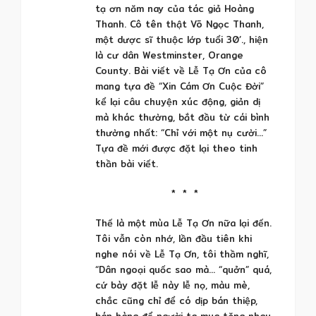
tạ ơn năm nay của tác giả Hoàng
Thanh. Cô tên thật Võ Ngọc Thanh,
một dược sĩ thuộc lớp tuổi 30’., hiện
là cư dân Westminster, Orange
County. Bài viết về Lễ Tạ Ơn của cô
mang tựa đề “Xin Cám Ơn Cuộc Đời”
kể lại câu chuyện xúc động, giản dị
mà khác thường, bắt đầu từ cái bình
thường nhất: “Chỉ với một nụ cười…”
Tựa đề mới được đặt lại theo tinh
thần bài viết.
* * *
Thế là một mùa Lễ Tạ Ơn nữa lại đến.
Tôi vẫn còn nhớ, lần đầu tiên khi
nghe nói về Lễ Tạ Ơn, tôi thầm nghĩ,
“Dân ngoại quốc sao mà… “quởn” quá,
cứ bày đặt lễ này lễ nọ, màu mè,
chắc cũng chỉ để có dịp bán thiệp,
bán hàng để người ta mua tặng nhau