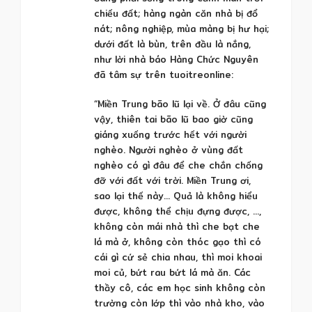
chiếu đất; hàng ngàn căn nhà bị đổ
nát; nông nghiệp, mùa màng bị hư hại;
dưới đất là bùn, trên đầu là nắng,
như lời nhà báo Hàng Chức Nguyên
đã tâm sự trên tuoitreonline:
“Miền Trung bão lũ lại về. Ở đâu cũng
vậy, thiên tai bão lũ bao giờ cũng
giáng xuống trước hết với người
nghèo. Người nghèo ở vùng đất
nghèo có gì đâu để che chắn chống
đỡ với đất với trời. Miền Trung ơi,
sao lại thế này… Quả là không hiểu
được, không thể chịu đựng được, …,
không còn mái nhà thì che bạt che
lá mà ở, không còn thóc gạo thì có
cái gì cứ sẻ chia nhau, thì moi khoai
moi củ, bứt rau bứt lá mà ăn. Các
thầy cô, các em học sinh không còn
trường còn lớp thì vào nhà kho, vào