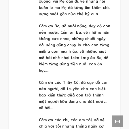
xuống, vai Mẹ oằn đi, về những nỗi
buồn lo mà Mẹ đã từng âm thầm chịu
đựng suốt gần nửa thế kỷ qua…
Cám ơn Ba, đã nuôi nấng, dạy dỗ con
nên người. Cám ơn Ba, về những năm
tháng cực nhọc, những chuỗi ngày
dài đằng đẵng chạy lo cho con từng
miếng cơm manh áo, về những giọt
mồ hôi nhễ nhại trên lưng áo Ba, để
kiếm từng đồng tiền nuôi con ăn
học….
Cám ơn các Thầy Cô, đã dạy dỗ con
nên người, đã truyền cho con biết
bao kiến thức đêå con trở thành
một người hữu dụng cho đất nước,
xã hội…
Cám ơn các chị, các em tôi, đã xẻ
chia với tôi những tháng ngày cơ