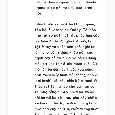
mỏi, dễ đâm ra quạu quọ, và hầu như
không ai có nổi một nụ cười trên
môi.
Tiệm thuốc có một bà khách quen,
tên bà là Josephine Smiley. Tôi còn
nhớ rất rõ nét mặt rất phúc hậu của
bà. Năm đó bà đã gần 80 tuổi, bà bị
tật ở tay và chân nên phải ngồi xe
lăn, lại bị bệnh thấp khớp nên các
ngón tay bà co quắp, và bà lại đang
điều trị ung thư ở giai đoạn cuối. Cứ
mỗi lần bà đến lấy thuốc (bà uống
hơn mười mấy món mỗi tháng, cho đủ
loại bệnh), tôi đều nhìn bà ái ngại. Vì
thấy rất tội nghiệp cho bà, nên tôi
thường ráng cười vui với bà, thăm
hỏi bà vài ba câu, hay phụ đẩy chiếc
xe lăn cho bà. Nghe đâu chồng bà và
đứa con duy nhất bị chết trong một
tai nạn xe hơi, còn bà tuy thoát