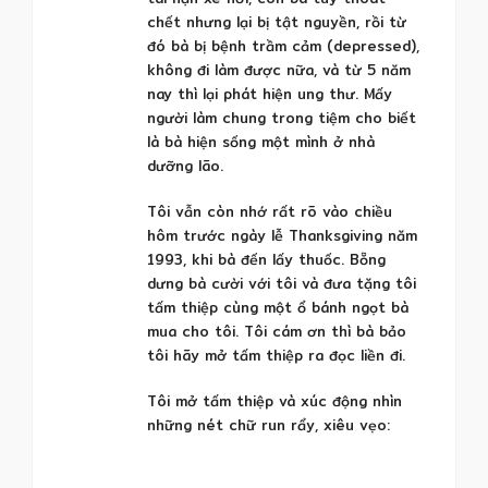
chết nhưng lại bị tật nguyền, rồi từ
đó bà bị bệnh trầm cảm (depressed),
không đi làm được nữa, và từ 5 năm
nay thì lại phát hiện ung thư. Mấy
người làm chung trong tiệm cho biết
là bà hiện sống một mình ở nhà
dưỡng lão.
Tôi vẫn còn nhớ rất rõ vào chiều
hôm trước ngày lễ Thanksgiving năm
1993, khi bà đến lấy thuốc. Bỗng
dưng bà cười với tôi và đưa tặng tôi
tấm thiệp cùng một ổ bánh ngọt bà
mua cho tôi. Tôi cám ơn thì bà bảo
tôi hãy mở tấm thiệp ra đọc liền đi.
Tôi mở tấm thiệp và xúc động nhìn
những nét chữ run rẩy, xiêu vẹo: