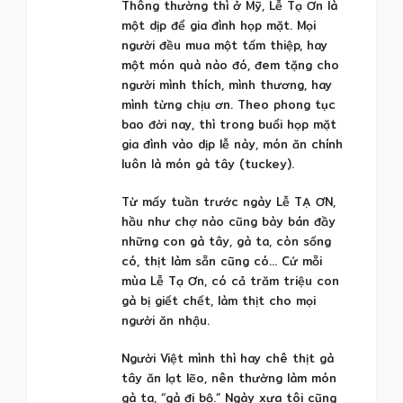
Thông thường thì ở Mỹ, Lễ Tạ Ơn là
một dịp để gia đình họp mặt. Mọi
người đều mua một tấm thiệp, hay
một món quà nào đó, đem tặng cho
người mình thích, mình thương, hay
mình từng chịu ơn. Theo phong tục
bao đời nay, thì trong buổi họp mặt
gia đình vào dịp lễ này, món ăn chính
luôn là món gà tây (tuckey).
Từ mấy tuần trước ngày Lễ TẠ ƠN,
hầu như chợ nào cũng bày bán đầy
những con gà tây, gà ta, còn sống
có, thịt làm sẵn cũng có… Cứ mỗi
mùa Lễ Tạ Ơn, có cả trăm triệu con
gà bị giết chết, làm thịt cho mọi
người ăn nhậu.
Người Việt mình thì hay chê thịt gà
tây ăn lạt lẽo, nên thường làm món
gà ta, “gà đi bộ.” Ngày xưa tôi cũng