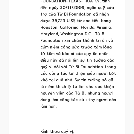
FOUNDATION-TEXAS- HOA KỲ, tính
đến ngày 30/11/2009, ngân quỹ cứu
trợ của Từ Bi Foundation đã nhận
được 36,729 U.S$ từ các tiểu bang
Houston, California, Florida, Virginia,
Maryland, Washington D.C… Từ Bi
Foundation xin chân thành tri ân và
cảm niệm công đức trước tấm lòng
từ tâm và bác ái của quý ân nhân.
Điều này đã nói lên sự tin tưởng của
quý vị đối với Từ Bi Foundation trong
các công tác từ thiện giúp người bớt
khổ tại quê nhà. Sự tin tưởng đó đã
là niềm khích lệ to lớn cho các thiện
nguyện viên của Từ Bi, những người
đang làm công tác cứu trợ người dân
lâm nạn.
Kính thưa quý vị,