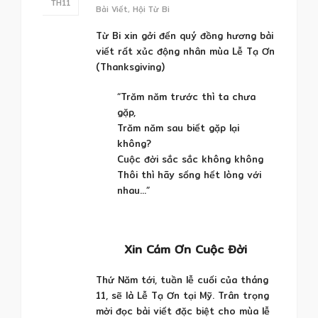
TH11
Bài Viết
,
Hội Từ Bi
Từ Bi xin gởi đến quý đồng hương bài
viết rất xủc động nhân mùa Lễ Tạ Ơn
(Thanksgiving)
“Trăm năm trước thì ta chưa
gặp,
Trăm năm sau biết gặp lại
không?
Cuộc đời sắc sắc không không
Thôi thì hãy sống hết lòng với
nhau…”
Xin Cám Ơn Cuộc Đời
Thứ Năm tới, tuần lễ cuối của tháng
11, sẽ là Lễ Tạ Ơn tại Mỹ. Trân trọng
mời đọc bài viết đặc biệt cho mùa lễ