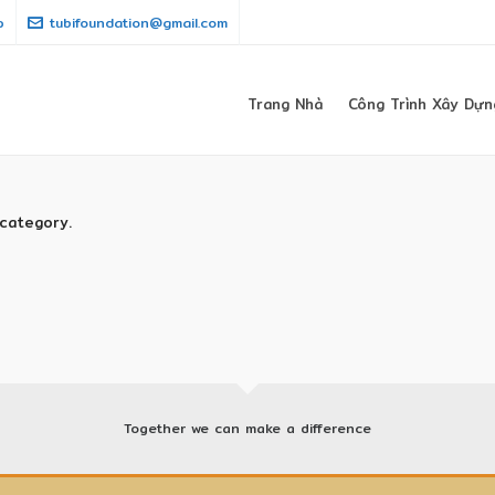
p
tubifoundation@gmail.com
Trang Nhà
Công Trình Xây Dựn
 category.
Together we can make a difference