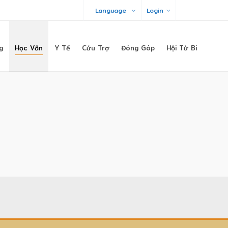
Language
Login
g
Học Vấn
Y Tế
Cứu Trợ
Đóng Góp
Hội Từ Bi