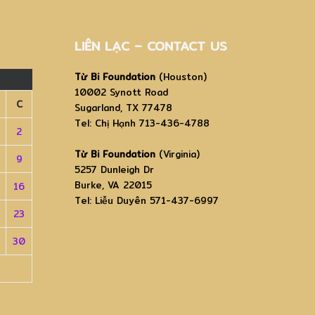
LIÊN LẠC – CONTACT US
Từ Bi Foundation
(Houston)
10002 Synott Road
C
Sugarland, TX 77478
Tel: Chị Hạnh 713-436-4788
2
Từ Bi Foundation
(Virginia)
9
5257 Dunleigh Dr
Burke, VA 22015
16
Tel: Liễu Duyên 571-437-6997
23
30