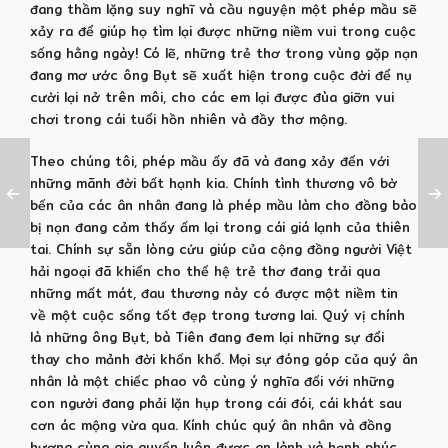
đang thầm lặng suy nghĩ và cầu nguyện một phép mầu sẽ
xảy ra để giúp họ tìm lại được những niềm vui trong cuộc
sống hằng ngày! Có lẽ, những trẻ thơ trong vùng gặp nạn
đang mơ ước ông Bụt sẽ xuất hiện trong cuộc đời để nụ
cười lại nở trên môi, cho các em lại được đùa giỡn vui
chơi trong cái tuổi hồn nhiên và đầy thơ mộng.
Theo chúng tôi, phép mầu ấy đã và đang xảy đến với
những mãnh đời bất hạnh kia. Chính tình thương vô bờ
bến của các ân nhân đang là phép mầu làm cho đồng bào
bị nạn đang cảm thấy ấm lại trong cái giá lạnh của thiên
tai. Chính sự sẵn lòng cứu giúp của cộng đồng người Việt
hải ngoại đã khiến cho thế hệ trẻ thơ đang trải qua
những mất mát, đau thương này có được một niềm tin
về một cuộc sống tốt đẹp trong tương lai. Quý vị chính
là những ông Bụt, bà Tiên đang đem lại những sự đổi
thay cho mảnh đời khốn khổ. Mọi sự đóng góp của quý ân
nhân là một chiếc phao vô cùng ý nghĩa đối với những
con người đang phải lặn hụp trong cái đói, cái khát sau
cơn ác mộng vừa qua. Kính chúc quý ân nhân và đồng
hương cùng gia quyến luôn được an lành và hạnh phúc.