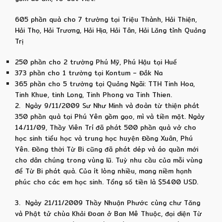
605 phần quà cho 7 trường tại Triệu Thành, Hải Thiện,
Hải Thọ, Hải Trương, Hải Hịa, Hải Tân, Hải Lăng tỉnh Quảng
Trị
250 phần cho 2 trường Phú Mỹ, Phú Hậu tại Huế
373 phần cho 1 trường tại Kontum – Đắk Na
365 phần cho 5 trường tại Quảng Ngãi: TTH Tinh Hoa,
Tinh Khue, tinh Long, Tinh Phong va Tinh Thien.
2. Ngày 9/11/2009 Sư Như Minh và đoàn từ thiện phát
350 phần quà tại Phú Yên gồm gạo, mì và tiền mặt. Ngày
14/11/09, Thầy Viên Trí đã phát 500 phần quà vở cho
học sinh tiểu học và trung học huyện Đồng Xuân, Phú
Yên. Đồng thời Từ Bi cũng đã phát dép và áo quần mới
cho dân chúng trong vùng lũ. Tuỳ nhu cầu của mỗi vùng
để Từ Bi phát quà. Của ít lòng nhiều, mang niềm hạnh
phúc cho các em học sinh. Tổng số tiền là $5400 USD.
3. Ngày 21/11/2009 Thầy Nhuận Phước cùng chư Tăng
và Phật tử chùa Khải Đoan ở Ban Mê Thuộc, đại diện Từ