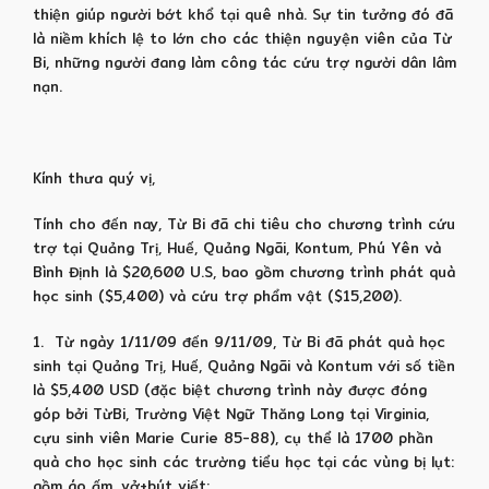
thiện giúp người bớt khổ tại quê nhà. Sự tin tưởng đó đã
là niềm khích lệ to lớn cho các thiện nguyện viên của Từ
Bi, những người đang làm công tác cứu trợ người dân lâm
nạn.
Kính thưa quý vị,
Tính cho đến nay, Từ Bi đã chi tiêu cho chương trình cứu
trợ tại Quảng Trị, Huế, Quảng Ngãi, Kontum, Phú Yên và
Bình Định là $20,600 U.S, bao gồm chương trình phát quà
học sinh ($5,400) và cứu trợ phẩm vật ($15,200).
1. Từ ngày 1/11/09 đến 9/11/09, Từ Bi đã phát quà học
sinh tại Quảng Trị, Huế, Quảng Ngãi và Kontum với số tiền
là $5,400 USD (đặc biệt chương trình này được đóng
góp bởi TừBi, Trường Việt Ngữ Thăng Long tại Virginia,
cựu sinh viên Marie Curie 85-88), cụ thể là 1700 phần
quà cho học sinh các trường tiểu học tại các vùng bị lụt:
gồm áo ấm, vở+bút viết: