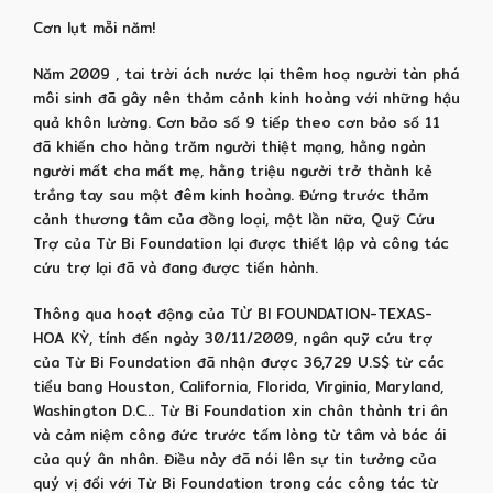
Cơn lụt mỗi năm!
Năm 2009 , tai trời ách nước lại thêm hoạ người tàn phá
môi sinh đã gây nên thảm cảnh kinh hoàng với những hậu
quả khôn lường. Cơn bảo số 9 tiếp theo cơn bảo số 11
đã khiến cho hàng trăm người thiệt mạng, hằng ngàn
người mất cha mất mẹ, hằng triệu người trở thành kẻ
trắng tay sau một đêm kinh hoàng. Đứng trước thảm
cảnh thương tâm của đồng loại, một lần nữa, Quỹ Cứu
Trợ của Từ Bi Foundation lại được thiết lập và công tác
cứu trợ lại đã và đang được tiến hành.
Thông qua hoạt động của TỪ BI FOUNDATION-TEXAS-
HOA KỲ, tính đến ngày 30/11/2009, ngân quỹ cứu trợ
của Từ Bi Foundation đã nhận được 36,729 U.S$ từ các
tiểu bang Houston, California, Florida, Virginia, Maryland,
Washington D.C… Từ Bi Foundation xin chân thành tri ân
và cảm niệm công đức trước tấm lòng từ tâm và bác ái
của quý ân nhân. Điều này đã nói lên sự tin tưởng của
quý vị đối với Từ Bi Foundation trong các công tác từ