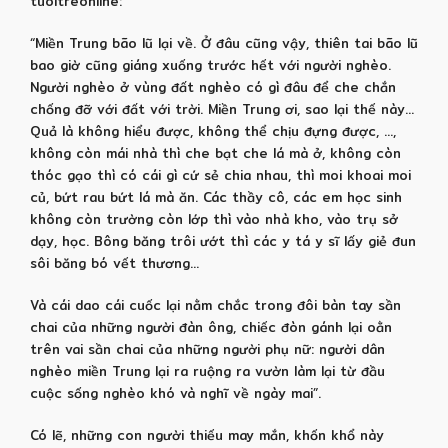
tuoitreonline:
“Miền Trung bão lũ lại về. Ở đâu cũng vậy, thiên tai bão lũ
bao giờ cũng giáng xuống trước hết với người nghèo.
Người nghèo ở vùng đất nghèo có gì đâu để che chắn
chống đỡ với đất với trời. Miền Trung ơi, sao lại thế này…
Quả là không hiểu được, không thể chịu đựng được, …,
không còn mái nhà thì che bạt che lá mà ở, không còn
thóc gạo thì có cái gì cứ sẻ chia nhau, thì moi khoai moi
củ, bứt rau bứt lá mà ăn. Các thầy cô, các em học sinh
không còn trường còn lớp thì vào nhà kho, vào trụ sở
dạy, học. Bông băng trôi ướt thì các y tá y sĩ lấy giẻ đun
sôi băng bó vết thương…
Và cái dao cái cuốc lại nằm chắc trong đôi bàn tay sần
chai của những người đàn ông, chiếc đòn gánh lại oằn
trên vai sần chai của những người phụ nữ: người dân
nghèo miền Trung lại ra ruộng ra vườn làm lại từ đầu
cuộc sống nghèo khó và nghĩ về ngày mai”.
Có lẽ, những con người thiếu may mắn, khốn khổ này