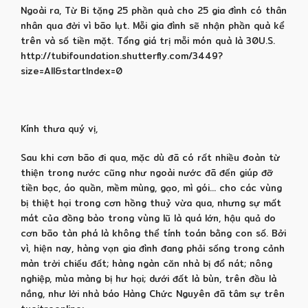
Ngoài ra, Từ Bi tặng 25 phần quà cho 25 gia đình có thân
nhân qua đời vì bão lụt. Mỗi gia đình sẽ nhận phần quà kể
trên và số tiền mặt. Tổng giá trị mỗi món quà là 30U.S.
http://tubifoundation.shutterfly.com/3449?
size=All&startIndex=0
Kính thưa quý vị,
Sau khi cơn bão đi qua, mặc dù đã có rất nhiều đoàn từ
thiện trong nước cũng như ngoài nước đã đến giúp đỡ
tiền bạc, áo quần, mềm mùng, gạo, mì gói… cho các vùng
bị thiệt hại trong cơn hồng thuỷ vừa qua, nhưng sự mất
mát của đồng bào trong vùng lũ là quá lớn, hậu quả do
cơn bão tàn phá là không thể tính toán bằng con số. Bởi
vì, hiện nay, hàng vạn gia đình đang phải sống trong cảnh
màn trời chiếu đất; hàng ngàn căn nhà bị đổ nát; nông
nghiệp, mùa màng bị hư hại; dưới đất là bùn, trên đầu là
nắng, như lời nhà báo Hàng Chức Nguyên đã tâm sự trên