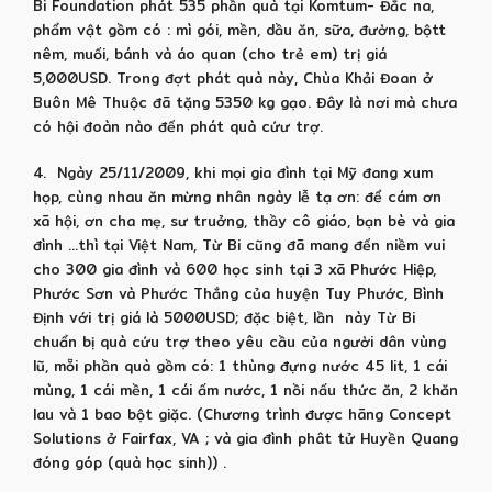
Bi Foundation phát 535 phần quà tại Komtum- Đắc na,
phẩm vật gồm có : mì gói, mền, dầu ăn, sữa, đường, bộtt
nêm, muối, bánh và áo quan (cho trẻ em) trị giá
5,000USD. Trong đợt phát quà này, Chùa Khải Đoan ở
Buôn Mê Thuộc đã tặng 5350 kg gạo. Đây là nơi mà chưa
có hội đoàn nào đến phát quà cứư trợ.
4. Ngày 25/11/2009, khi mọi gia đình tại Mỹ đang xum
họp, cùng nhau ăn mừng nhân ngày lễ tạ ơn: để cám ơn
xã hội, ơn cha mẹ, sư truởng, thầy cô giáo, bạn bè và gia
đình …thì tại Việt Nam, Từ Bi cũng đã mang đến niềm vui
cho 300 gia đình và 600 học sinh tại 3 xã Phước Hiệp,
Phước Sơn và Phước Thắng của huyện Tuy Phước, Bình
Định với trị giá là 5000USD; đặc biệt, lần này Từ Bi
chuẩn bị quà cứu trợ theo yêu cầu của người dân vùng
lũ, mỗi phần quà gồm có: 1 thùng đựng nước 45 lit, 1 cái
mùng, 1 cái mền, 1 cái ấm nước, 1 nồi nấu thức ăn, 2 khăn
lau và 1 bao bột giặc. (Chương trình được hãng Concept
Solutions ở Fairfax, VA ; và gia đình phât tử Huyền Quang
đóng góp (quà học sinh)) .