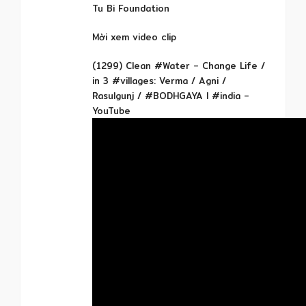
Tu Bi Foundation
Mời xem video clip
(1299) Clean #Water – Change Life /
in 3 #villages: Verma / Agni /
Rasulgunj / #BODHGAYA l #india –
YouTube