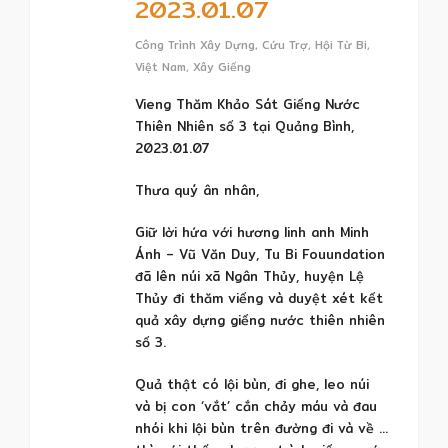
2023.01.07
Công Trình Xây Dựng
,
Cứu Trợ
,
Hội Từ Bi
,
Việt Nam
,
Xây Giếng
Vieng Thăm Khảo Sát Giếng Nước
Thiên Nhiên số 3 tại Quảng Bình,
2023.01.07
Thưa quý ân nhân,
Giữ lời hứa với hương linh anh Minh
Ánh – Vũ Văn Duy, Tu Bi Fouundation
đã lên núi xã Ngân Thủy, huyện Lệ
Thủy đi thăm viếng và duyệt xét kết
quả xây dựng giếng nước thiên nhiên
số 3.
Quả thật có lội bùn, đi ghe, leo núi
và bị con ‘vắt’ cắn chảy máu và đau
nhói khi lội bùn trên đường đi và về …