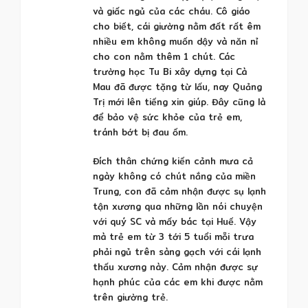
và giấc ngủ của các cháu. Cô giáo
cho biết, cái giường nằm đất rất êm
nhiều em không muốn dậy và năn nỉ
cho con nằm thêm 1 chút. Các
trường học Tu Bi xây dựng tại Cà
Mau đã được tặng từ lấu, nay Quảng
Trị mới lên tiếng xin giúp. Đây cũng là
để bảo vệ sức khỏe của trẻ em,
tránh bớt bị đau ốm.
Đích thân chứng kiến cảnh mưa cả
ngày không có chút nắng của miền
Trung, con đã cảm nhận được sụ lạnh
tận xương qua những lần nói chuyện
với quý SC và mấy bác tại Huế. Vậy
mà trẻ em từ 3 tới 5 tuổi mỗi trưa
phải ngủ trên sàng gạch với cái lạnh
thấu xương này. Cảm nhận được sự
hạnh phúc của các em khi được nằm
trên giường trẻ.