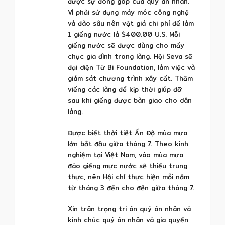
được sự đóng góp của quý ân nhân.
Vì phải sử dụng máy móc công nghệ
và đào sâu nên vật giá chi phí để làm
1 giếng nước là $400.00 U.S. Mỗi
giếng nước sẽ được dùng cho mấy
chục gia đình trong làng. Hội Seva sẽ
đại diện Từ Bi Foundation, làm việc và
giám sát chương trình xây cất. Thăm
viếng các làng để kịp thời giúp đỡ
sau khi giếng được bàn giao cho dân
làng.
Được biết thời tiết Ấn Độ mùa mưa
lớn bắt đầu giữa tháng 7. Theo kinh
nghiệm tại Việt Nam, vào mùa mưa
đào giếng mực nước sẽ thiếu trung
thực, nên Hội chỉ thực hiện mỗi năm
từ tháng 3 đến cho đến giữa tháng 7.
Xin trân trọng tri ân quý ân nhân và
kính chúc quý ân nhân và gia quyến