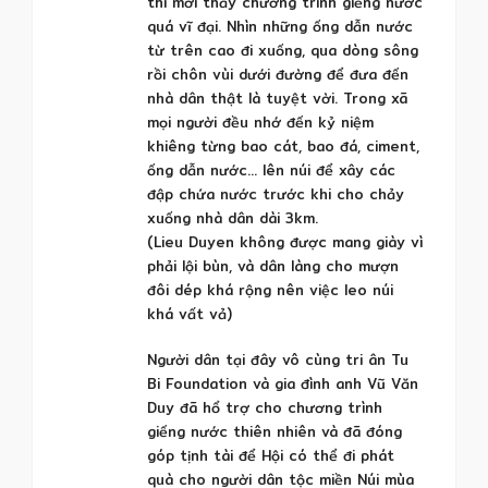
thì mới thấy chương trình giếng nước
quá vĩ đại. Nhìn những ống dẫn nước
từ trên cao đi xuống, qua dòng sông
rồi chôn vùi dưới đường để đưa đến
nhà dân thật là tuyệt vời. Trong xã
mọi người đều nhớ đến kỷ niệm
khiêng từng bao cát, bao đá, ciment,
ống dẫn nước… lên núi để xây các
đập chứa nước trước khi cho chảy
xuống nhà dân dài 3km.
(Lieu Duyen không được mang giày vì
phải lội bùn, và dân làng cho mượn
đôi dép khá rộng nên việc leo núi
khá vất vả)
Người dân tại đây vô cùng tri ân Tu
Bi Foundation và gia đình anh Vũ Văn
Duy đã hổ trợ cho chương trình
giếng nước thiên nhiên và đã đóng
góp tịnh tài để Hội có thể đi phát
quà cho người dân tộc miền Núi mùa