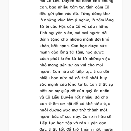
mà Cô Liễu Duyên đã dành cho chúng
con, bao nhiêu tâm tư, tình cảm Cô
đều gửi gắm vào đó. Từng dòng thư
là những việc làm ý nghĩa, là tấm lòng
từ bi của Hội, của Cô và của những
tình nguyện viên, mà mọi người đã
dành tặng cho những mảnh đời khó
khăn, bất hạnh. Con học được sức
mạnh của lòng từ tâm, học được
cách phát triển từ bi từ những việc
nhỏ mang đến sự an vui cho mọi
người. Con hứa sẽ tiếp tục trau dồi
nhiều hơn nữa để có thể phát huy
sức mạnh của lòng từ bi. Con thật sự
biết ơn sự giúp đỡ của quý ân nhân
và Cô Liễu Duyên rất nhiều, đã cho
con thêm cơ hội để có thể tiếp tục
nuôi dưỡng ước mơ trở thành một
người bác sĩ sau này. Con xin hứa sẽ
tiếp tục học tập và rèn luyện đạo
đức thật tốt để trở thành một người