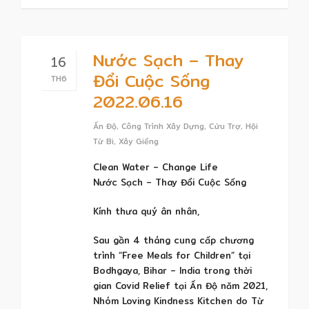
Nước Sạch – Thay
16
Đổi Cuộc Sống
TH6
2022.06.16
Ấn Độ
,
Công Trình Xây Dựng
,
Cứu Trợ
,
Hội
Từ Bi
,
Xây Giếng
Clean Water – Change Life
Nước Sạch – Thay Đổi Cuộc Sống
Kính thưa quý ân nhân,
Sau gần 4 tháng cung cấp chương
trình “Free Meals for Children” tại
Bodhgaya, Bihar – India trong thời
gian Covid Relief tại Ấn Độ năm 2021,
Nhóm Loving Kindness Kitchen do Từ