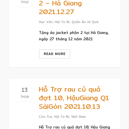
2 – Hà Giang
TH12
2021.12.27
Học Vấn
,
Hội Từ Bi
,
Quần Áo và Quà
Tặng áo jacket phần 2 tại Hà Giang,
ngày 27 tháng 12 năm 2021
READ MORE
Hỗ Trợ rau củ quả
13
đợt 10, HậuGiang Q1
TH10
SàiGòn 2021.10.13
Cứu Trợ
,
Hội Từ Bi
,
Việt Nam
Hỗ Trợ rau củ quả đợt 10, Hậu Giang