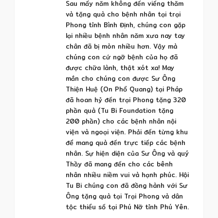
Sau mấy năm không đến viếng thăm
và tặng quà cho bệnh nhân tại trại
Phong tỉnh Bình Định, chúng con gặp
lại nhiều bệnh nhân năm xưa nay tay
chân đã bị mòn nhiều hơn. Vậy mà
chúng con cứ ngỡ bệnh của họ đã
được chữa lành, thật xót xa! May
mắn cho chúng con được Sư Ông
Thiện Huệ (On Phổ Quang) tại Pháp
đã hoan hỷ đến trại Phong tặng 320
phần quà (Tu Bi Foundation tặng
200 phần) cho các bệnh nhân nội
viện và ngoại viện. Phải đến từng khu
để mang quà đến trực tiếp các bệnh
nhân. Sự hiện diện của Sư Ông và quý
Thầy đã mang đến cho các bênh
nhân nhiều niềm vui và hạnh phúc. Hội
Tu Bi chúng con đã đồng hành với Sư
Ông tặng quà tại Trại Phong và dân
tộc thiểu số tại Phú Nỡ tỉnh Phú Yên.