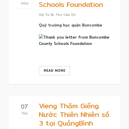
Schools Foundation
TH11
Hội Từ Bi
,
Thư Cám Ơn
Quỹ trường học
quận Buncombe
READ MORE
Vieng Thăm Giếng
07
Nước Thiên Nhiên số
TH1
3 tại QuảngBình