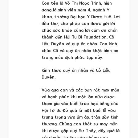
Con tên là Võ Thị Ngọc Trinh, hiện
đang là sinh viên năm 4, ngành Y
khoa, trường Đại học Y Dược Huế. Lời
đầu thư, cho phép con được gửi lời
chúc sức khỏe cùng lời cảm ơn chân
thành đến Hội Tu Bi Foundation, Cô
Liễu Duyên và quý ân nhân. Con kính
chúc Cô và quý ân nhân thật bình an
trong mùa dịch phức tạp này.
Kính thưa quý ân nhân và Cô Liễu
Duyên,
Vừa qua con và các bạn rất may mắn
và hạnh phúc khi một lần nữa được
tham gia vào buổi trao học bổng của
Hội Từ Bi. Đó quả là một buổi lễ vừa
trang trọng vừa ấm áp, tràn đầy tình
thương. Chúng con thật sự may mắn
khi được gặp quý Sư Thầy, đây quả là
cái duyên to lớn của chúng con.