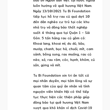
bào ơi! Người dân Việt tại nước ngoài
luôn hướng về quê hương Việt Nam.
Ngày 13/10/2021 Tu Bi Foundation
tiếp tục hỗ trợ rau củ quả đợt 10
đến dân nghèo cư trú tại các khu
nhà trọ và đồng bào thất nghiệp
suốt 4 tháng qua tại Quận 1 – Sài
Gòn. 5 tấn hàng rau củ gồm có:
Khoai lang, khoai mì, đu đủ, bầu,
mướp, chanh, bạc hà, chuối, mít, cam
sành, bông sung, rau muống, rau củ
nèo, xả, rau răm, cóc, hạnh, khóm, củ
sắn, gừng và mít.
Tu Bi Foundation xin tri ân tất cả
mọi nhân duyên, mọi tấm lòng và sự
quan tâm của quý ân nhân và tình
nguyện viên khiến Hội có thể tiếp
tục thực hiện các thiện pháp giúp
đồng bào tại quê hương Việt Nam
vượt qua khó khăn vì dịch Covid-19