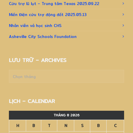
Cứu trợ lũ lụt – Trung tâm Texas 2025.09.22
Miến Điện cứu trợ động đất 2025.05.13
Nhân viên và học sinh CHS
Asheville City Schools Foundation
LƯU TRỮ – ARCHIVES
Lưu
trữ
–
Archives
LỊCH – CALENDAR
THÁNG 8 2026
H
B
T
N
S
B
C