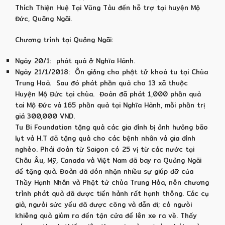
Thích Thiện Huệ Tại Vũng Tàu đến hỗ trợ tại huyện Mộ
Đức, Quãng Ngãi.
Chương trình tại Quảng Ngãi:
Ngày 20/1: phát quà ở Nghĩa Hành.
Ngày 21/1/2018: Ôn giảng cho phật tử khoá tu tại Chùa
Trung Hoà. Sau đó phát phần quà cho 13 xã thuộc
Huyện Mộ Đức tại chùa. Đoàn đã phát 1,000 phần quà
tai Mộ Đức và 165 phần quà tại Nghĩa Hành, mỗi phần trị
giá 300,000 VND.
Tu Bi Foundation tặng quà các gia đình bị ảnh hưỏng bão
lụt và H.T đã tặng quà cho các bệnh nhân và gia đình
nghèo. Phái đoàn từ Saigon có 25 vị từ các nước tại
Châu Âu, Mỹ, Canada và Việt Nam đã bay ra Quảng Ngãi
để tặng quà. Đoàn đã đón nhận nhiều sự giúp đỡ của
Thầy Hạnh Nhân và Phật tử chùa Trung Hòa, nên chương
trình phát quà đã được tiến hành rất hạnh thông. Các cụ
già, ngưòi sức yếu đã được cõng và dẫn đi; có ngưòi
khiêng quà giùm ra đến tận cửa để lên xe ra về. Thấy