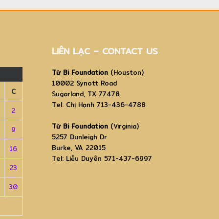
LIÊN LẠC – CONTACT US
Từ Bi Foundation
(Houston)
10002 Synott Road
C
Sugarland, TX 77478
Tel: Chị Hạnh 713-436-4788
2
Từ Bi Foundation
(Virginia)
9
5257 Dunleigh Dr
Burke, VA 22015
16
Tel: Liễu Duyên 571-437-6997
23
30