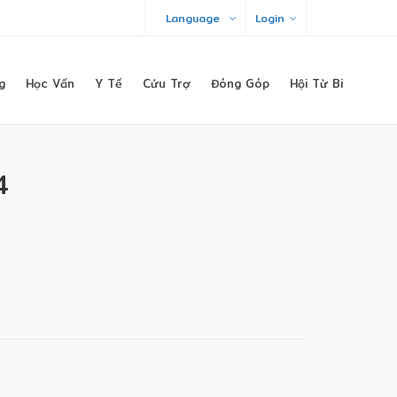
Language
Login
g
Học Vấn
Y Tế
Cứu Trợ
Đóng Góp
Hội Từ Bi
4