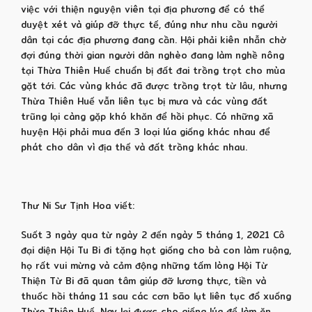
việc với thiện nguyện viên tại địa phương để có thể
duyệt xét và giúp đỡ thực tế, đúng như nhu cầu người
dân tại các địa phương đang cần. Hội phải kiên nhẫn chờ
đợi đúng thời gian người dân nghèo đang làm nghề nông
tại Thừa Thiên Huế chuẩn bị đất đai trồng trọt cho mùa
gặt tới. Các vùng khác đã được trồng trọt từ lâu, nhưng
Thừa Thiên Huế vẫn liên tục bị mưa và các vùng đất
trũng lại càng gặp khó khăn để hồi phục. Có những xã
huyện Hội phải mua đến 3 loại lúa giống khác nhau để
phát cho dân vì địa thế và đất trồng khác nhau.
Thư Ni Sư Tịnh Hoa viết:
Suốt 3 ngày qua từ ngày 2 đến ngày 5 tháng 1, 2021 Cô
đại diện Hội Tu Bi đi tặng hạt giống cho bà con làm ruộng,
họ rất vui mừng và cảm động những tấm lòng Hội Từ
Thiện Từ Bi đã quan tâm giúp đỡ lương thực, tiền và
thuốc hồi tháng 11 sau các cơn bão lụt liên tục đổ xuống
Thừa Thiên Huế. Nay lại được cho giống lúa để làm ăn.