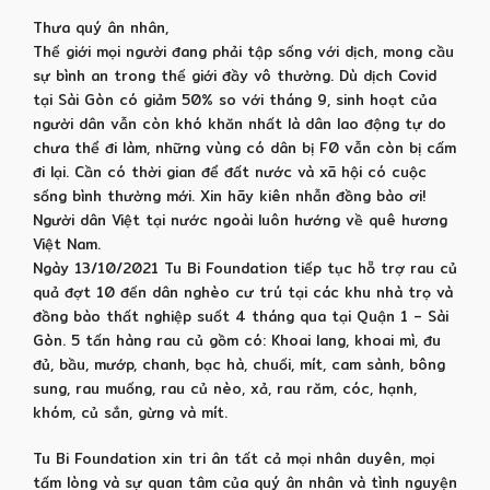
Thưa quý ân nhân,
Thế giới mọi người đang phải tập sống với dịch, mong cầu
sự bình an trong thế giới đầy vô thường. Dù dịch Covid
tại Sài Gòn có giảm 50% so với tháng 9, sinh hoạt của
người dân vẫn còn khó khăn nhất là dân lao động tự do
chưa thể đi làm, những vùng có dân bị F0 vẫn còn bị cấm
đi lại. Cần có thời gian để đất nước và xã hội có cuộc
sống bình thường mới. Xin hãy kiên nhẫn đồng bào ơi!
Người dân Việt tại nước ngoài luôn hướng về quê hương
Việt Nam.
Ngày 13/10/2021 Tu Bi Foundation tiếp tục hỗ trợ rau củ
quả đợt 10 đến dân nghèo cư trú tại các khu nhà trọ và
đồng bào thất nghiệp suốt 4 tháng qua tại Quận 1 – Sài
Gòn. 5 tấn hàng rau củ gồm có: Khoai lang, khoai mì, đu
đủ, bầu, mướp, chanh, bạc hà, chuối, mít, cam sành, bông
sung, rau muống, rau củ nèo, xả, rau răm, cóc, hạnh,
khóm, củ sắn, gừng và mít.
Tu Bi Foundation xin tri ân tất cả mọi nhân duyên, mọi
tấm lòng và sự quan tâm của quý ân nhân và tình nguyện