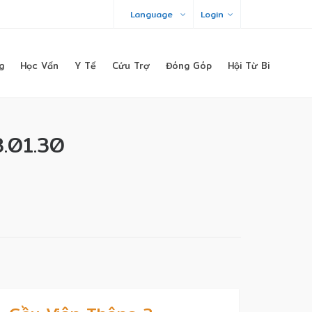
Language
Login
g
Học Vấn
Y Tế
Cứu Trợ
Đóng Góp
Hội Từ Bi
.01.30