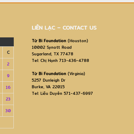
LIÊN LẠC – CONTACT US
Từ Bi Foundation
(Houston)
10002 Synott Road
C
Sugarland, TX 77478
Tel: Chị Hạnh 713-436-4788
2
Từ Bi Foundation
(Virginia)
9
5257 Dunleigh Dr
Burke, VA 22015
16
Tel: Liễu Duyên 571-437-6997
23
30