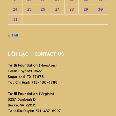
24
25
26
27
28
29
30
31
« Th9
LIÊN LẠC – CONTACT US
Từ Bi Foundation
(Houston)
10002 Synott Road
Sugarland, TX 77478
Tel: Chị Hạnh 713-436-4788
Từ Bi Foundation
(Virginia)
5257 Dunleigh Dr
Burke, VA 22015
Tel: Liễu Duyên 571-437-6997