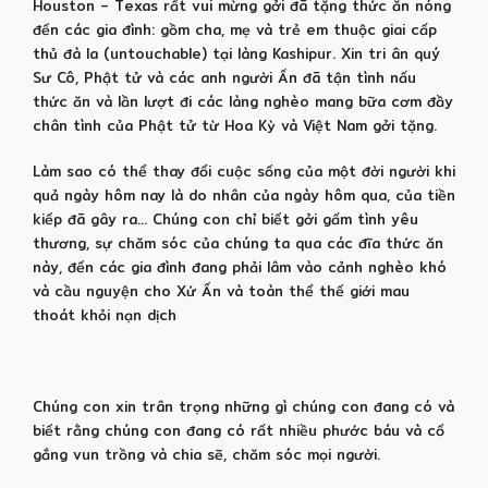
Houston – Texas rất vui mừng gởi đã tặng thức ăn nóng
đến các gia đình: gồm cha, mẹ và trẻ em thuộc giai cấp
thủ đà la (untouchable) tại làng Kashipur. Xin tri ân quý
Sư Cô, Phật tử và các anh người Ấn đã tận tình nấu
thức ăn và lần lượt đi các làng nghèo mang bữa cơm đầy
chân tình của Phật tử từ Hoa Kỳ và Việt Nam gởi tặng.
Làm sao có thể thay đổi cuộc sống của một đời người khi
quả ngày hôm nay là do nhân của ngày hôm qua, của tiền
kiếp đã gây ra… Chúng con chỉ biết gởi gấm tình yêu
thương, sự chăm sóc của chúng ta qua các đĩa thức ăn
này, đến các gia đình đang phải lâm vào cảnh nghèo khó
và cầu nguyện cho Xứ Ấn và toàn thể thế giới mau
thoát khỏi nạn dịch
Chúng con xin trân trọng những gì chúng con đang có và
biết rằng chúng con đang có rất nhiều phước báu và cố
gắng vun trồng và chia sẽ, chăm sóc mọi người.