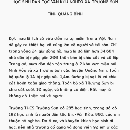
HỌC SINH DÂN TỘC VÂN KIỀU NGHÈO XÃ TRƯỜNG SƠN
TỈNH QUẢNG BÌNH
Đợt mưa lũ lịch sử vừa diễn ra tại miền Trung Việt Nam
đã gây ra thiệt hại vô cùng lớn về người và tài sản. Chỉ
trong vòng 24 giờ đồng hồ, mưa lũ đã làm hơn 34.684
nhà dân bị ngập, gần 200 thôn bản bị chia cắt và cô lập.
Trong đó, mưa dồn dập tập trung ở 2 khu vực miền núi
Minh Hóa và xã Trường Sơn của huyện Quảng Ninh. Toàn
bộ quốc lộ 1A bị ngập sâu 1,4m. Đường bị sạt lở và chia
cắt hoàn toàn giao thông. Toàn bộ xã TRường Sơn bị
chia cắt suốt 10 ngày, và không có điện. Rất may là
không có thiệt hại về người.
Trường THCS Trường Sơn có 285 học sinh, trong đó có
192 học sinh là người dân tộc Bru-Vân Kiều. 90% các em
thuộc hộ nghèo. Do ở xa, và khuyến khích học sinh đi
học, nên nhà trường cố gắng và động viên 92 em ở các