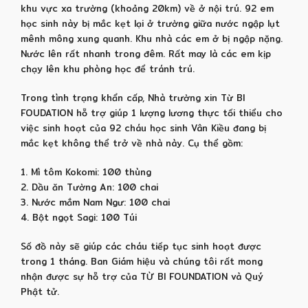
khu vực xa trường (khoảng 20km) về ở nội trú. 92 em
học sinh này bị mắc kẹt lại ở trường giữa nước ngập lụt
mênh mông xung quanh. Khu nhà các em ở bị ngập nặng.
Nước lên rất nhanh trong đêm. Rất may là các em kịp
chạy lên khu phòng học để tránh trú.
Trong tình trạng khẩn cấp, Nhà trường xin Từ BI
FOUDATION hỗ trợ giúp 1 lượng lương thực tối thiểu cho
việc sinh hoạt của 92 cháu học sinh Vân Kiều đang bị
mắc kẹt không thể trở về nhà này. Cụ thể gồm:
1. Mì tôm Kokomi: 100 thùng
2. Dầu ăn Tường An: 100 chai
3. Nước mắm Nam Ngư: 100 chai
4. Bột ngọt Sagi: 100 Túi
Số đồ này sẽ giúp các cháu tiếp tục sinh hoạt được
trong 1 tháng. Ban Giám hiệu và chúng tôi rất mong
nhận được sự hỗ trợ của TỪ BI FOUNDATION và Quý
Phật tử.