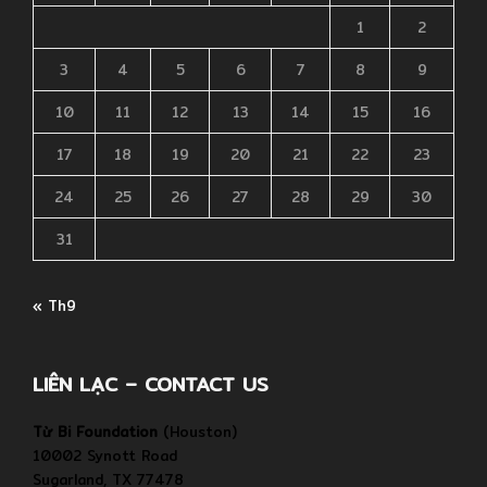
1
2
3
4
5
6
7
8
9
10
11
12
13
14
15
16
17
18
19
20
21
22
23
24
25
26
27
28
29
30
31
« Th9
LIÊN LẠC – CONTACT US
Từ Bi Foundation
(Houston)
10002 Synott Road
Sugarland, TX 77478