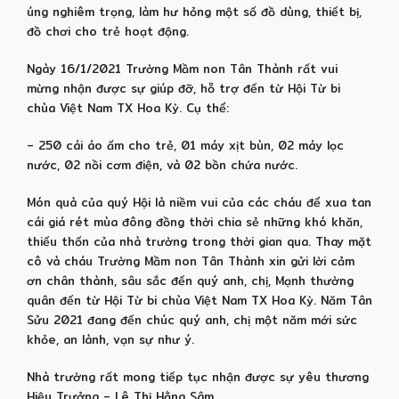
úng nghiêm trọng, làm hư hỏng một số đồ dùng, thiết bị,
đồ chơi cho trẻ hoạt động.
Ngày 16/1/2021 Trường Mầm non Tân Thành rất vui
mừng nhận được sự giúp đỡ, hỗ trợ đến từ Hội Từ bi
chùa Việt Nam TX Hoa Kỳ. Cụ thể:
– 250 cái áo ấm cho trẻ, 01 máy xịt bùn, 02 máy lọc
nước, 02 nồi cơm điện, và 02 bồn chứa nước.
Món quà của quý Hội là niềm vui của các cháu để xua tan
cái giá rét mùa đông đồng thời chia sẻ những khó khăn,
thiếu thốn của nhà trường trong thời gian qua. Thay mặt
cô và cháu Trường Mầm non Tân Thành xin gửi lời cảm
ơn chân thành, sâu sắc đến quý anh, chị, Mạnh thường
quân đến từ Hội Từ bi chùa Việt Nam TX Hoa Kỳ. Năm Tân
Sửu 2021 đang đến chúc quý anh, chị một năm mới sức
khỏe, an lành, vạn sự như ý.
Nhà trường rất mong tiếp tục nhận được sự yêu thương
Hiệu Trưởng – Lê Thị Hằng Sâm