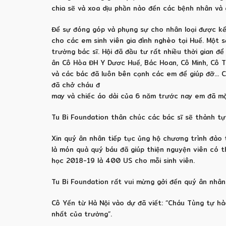
chia sẽ và xoa dịu phần nào đến các bệnh nhân và 
Để sự đóng góp và phụng sự cho nhân loại được kết
cho các em sinh viên gia đình nghèo tại Huế. Một
trường bác sĩ. Hội đã đầu tư rất nhiều thời gian 
ân Cô Hòa ĐH Y Dươc Huế, Bác Hoan, Cô Minh, Cô Th
và các bác đã luôn bên cạnh các em để giúp đỡ… C
đã chở cháu đ
may và chiếc áo dài của 6 năm trước nay em đã mặ
Tu Bi Foundation thân chúc các bác sĩ sẽ thành t
Xin quý ân nhân tiếp tục ủng hộ chương trình đào 
là món quà quý báu đã giúp thiện nguyện viên có th
học 2018-19 là 400 US cho mỗi sinh viên.
Tu Bi Foundation rất vui mừng gởi đến quý ân nhân
Cô Yến từ Hà Nội vào dự đã viết: “Cháu Tùng tự hà
nhất của trường”.