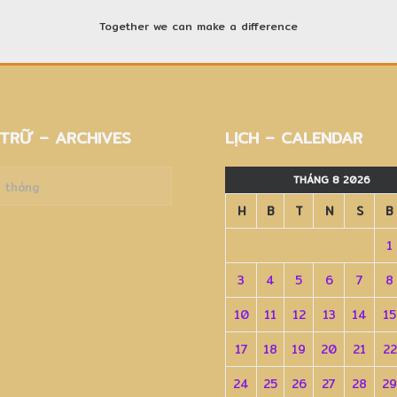
Together we can make a difference
TRỮ – ARCHIVES
LỊCH – CALENDAR
THÁNG 8 2026
H
B
T
N
S
B
es
1
3
4
5
6
7
8
10
11
12
13
14
15
17
18
19
20
21
22
24
25
26
27
28
29