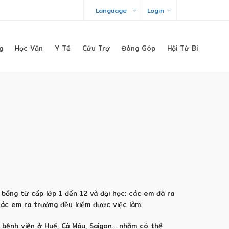
Language
Login
g
Học Vấn
Y Tế
Cứu Trợ
Đóng Góp
Hội Từ Bi
bổng từ cấp lớp 1 đến 12 và đại học: các em đã ra
các em ra trường đều kiếm được việc làm.
 bệnh viện ở Huế, Cà Mâu, Saigon… nhằm có thể