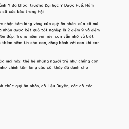
ngành Y đa khoa, trường Đại học Y Dược Huế. Hôm
c cô các bác trong Hội.
ợc nhận tấm lòng vàng của quý ân nhân, của cô mà
ừa nhận được kết quả tốt nghiệp là 2 điểm 9 và điểm
đền đáp. Trong niềm vui này, con vẫn nhớ và biết
ếp thêm niềm tin cho con, đồng hành với con khi con
hứa mai này, thế hệ những người trẻ như chúng con
 như chính tấm lòng của cô, thầy đã dành cho
nh chúc quý ân nhân, cô Liễu Duyên, các cô các