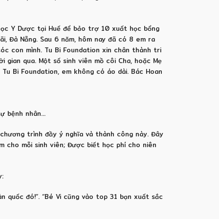
 học Y Dược tại Huế để bảo trợ 10 xuất học bổng
ãi, Đà Nẵng. Sau 6 năm, hôm nay đã có 8 em ra
óc con mình. Tu Bi Foundation xin chân thành tri
i gian qua. Một số sinh viên mồ côi Cha, hoặc Mẹ
 Tu Bi Foundation, em không có áo dài. Bác Hoan
 sự bệnh nhân…
 chương trình đầy ý nghĩa và thành công này. Đây
m cho mỗi sinh viên; Được biết học phí cho niên
y:
n quốc đó!”. “Bé Vi cũng vào top 31 bạn xuất sắc