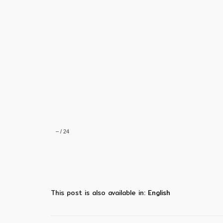
–
/
24
This post is also available in:
English