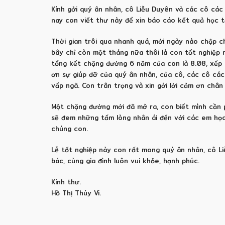
Kính gởi quý ân nhân, cô Liễu Duyên và các cô các
nay con viết thư này để xin báo cáo kết quả học tậ
Thời gian trôi qua nhanh quá, mới ngày nào chập
bây chỉ còn một tháng nữa thôi là con tốt nghiệp r
tổng kết chặng đường 6 năm của con là 8.08, xếp lo
ơn sự giúp đỡ của quý ân nhân, của cô, các cô các 
vấp ngã. Con trân trọng và xin gởi lời cảm ơn chân
Một chặng đường mới đã mở ra, con biết mình cần p
sẽ đem những tấm lòng nhân ái đến với các em học
chúng con.
Lễ tốt nghiệp này con rất mong quý ân nhân, cô Li
bác, cùng gia đình luôn vui khỏe, hạnh phúc.
Kính thư.
Hồ Thị Thúy Vi.