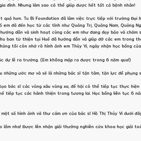
gia đình. Nhưng làm sao có thể giúp được hết tất cả bệnh nhân!
 quả hơn. Tu Bi Foundation đã làm việc trực tiếp với trường Đại
 số em đã đến học từ các tỉnh như Quảng Trị, Quảng Nam, Quảng Ng
để hướng dẫn và sinh hoạt cùng các em như đang dạy bảo và chăm s
u ban từ thiện tại Huế đã hướng dẫn và giúp đỡ các em trong thờ
húng tôi còn nhớ rõ hình ảnh em Thúy Vi, ngày nhận học bổng của
c dự lễ ra trường. (Em không mập ra được trong 6 năm qua!)
ựu những ước mơ và sẽ là những bác sĩ tận tâm, tận lực để phụng
tạo bác sĩ các vùng xâu vùng xa, để hội có thể tiếp tục thực hiện
ể tiếp tục các hành thiện trong tương lai. Học bổng liên tục 6 nă
 một số hình ảnh và thư cám ơn của bác sĩ Hồ Thị Thúy Vi dưới đâ
o lắm nha! Được lên nhận giải thưởng nghiên cứu khoa học giải toà