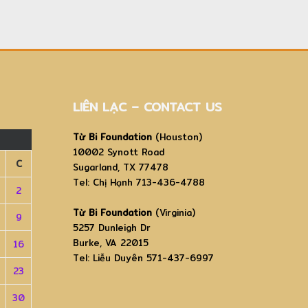
LIÊN LẠC – CONTACT US
Từ Bi Foundation
(Houston)
10002 Synott Road
C
Sugarland, TX 77478
Tel: Chị Hạnh 713-436-4788
2
Từ Bi Foundation
(Virginia)
9
5257 Dunleigh Dr
Burke, VA 22015
16
Tel: Liễu Duyên 571-437-6997
23
30