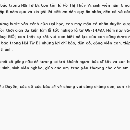
 bác trong Hội Từ Bi. Con tên là Hồ Thị Thúy Vi, sinh viên năm 6 
p 6 năm qua và xin gởi lời biết ơn đến quý ân nhân, đến cô và cá
 chững bước vào cánh cửa Đại học, con may mắn có nhân duyên đư
ồi, thời gian dự kiến làm lễ tốt nghiệp là từ 09-14/07. Hôm nay v
ại GIỎI, con thật sự rất vui, con biết nổ lực của con cũng được 
bác trong Hội Từ Bi, những lời chỉ bảo, dặn dò, động viên con, ti
 thành.
hải cố gắng nữa để tương lai trở thành người bác sĩ tốt và con 
 sinh, sinh viên nghèo, giúp các em, trao yêu thương cho các em
ễu Duyên, các cô các bác sẽ về chung vui cùng chúng con, con kí