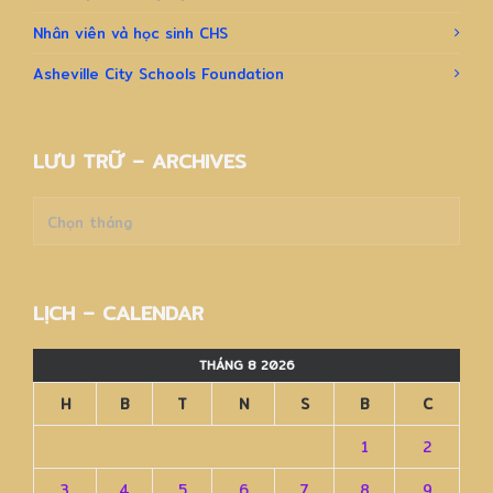
Nhân viên và học sinh CHS
Asheville City Schools Foundation
LƯU TRỮ – ARCHIVES
Lưu
trữ
–
Archives
LỊCH – CALENDAR
THÁNG 8 2026
H
B
T
N
S
B
C
1
2
3
4
5
6
7
8
9