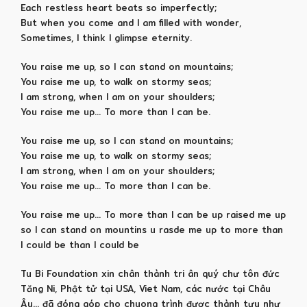
Each restless heart beats so imperfectly;
But when you come and I am filled with wonder,
Sometimes, I think I glimpse eternity.
You raise me up, so I can stand on mountains;
You raise me up, to walk on stormy seas;
I am strong, when I am on your shoulders;
You raise me up… To more than I can be.
You raise me up, so I can stand on mountains;
You raise me up, to walk on stormy seas;
I am strong, when I am on your shoulders;
You raise me up… To more than I can be.
You raise me up… To more than I can be up raised me up
so I can stand on mountins u rasde me up to more than
I could be than I could be
Tu Bi Foundation xin chân thành tri ân quý chư tôn đức
Tăng Ni, Phật tử tại USA, Viet Nam, các nước tại Châu
Âu… đã đóng góp cho chuong trình đươc thành tựu như