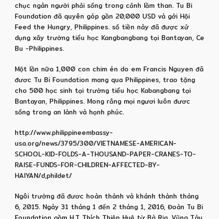
chục ngàn người phải sống trong cảnh lầm than. Tu Bi
Foundation đã quyên góp gần 20,000 USD và gởi Hội
Feed the Hungry, Philippines. số tiền này đã được xử
dụng xây trường tiểu học Kangbangbang tại Bantayan, Ce
Bu -Philippines.
Một lần nữa 1,000 con chim én do em Francis Nguyen đã
đươc Tu Bi Foundation mang qua Philippines, trao tặng
cho 500 học sinh tại trường tiểu học Kabangbang tại
Bantayan, Philippines. Mong rằng mọi ngươi luôn đươc
sống trong an lành và hạnh phúc.
http://www.philippineembassy-
usa.org/news/3795/300/VIETNAMESE-AMERICAN-
SCHOOL-KID-FOLDS-A-THOUSAND-PAPER-CRANES-TO-
RAISE-FUNDS-FOR-CHILDREN-AFFECTED-BY-
HAIYAN/d,phildet/
Ngôi trường đã đươc hoàn thành và khánh thành tháng
6, 2015. Ngày 31 tháng 1 đến 2 tháng 1, 2016, Đoàn Tu Bi
Foundation gồm H.T Thích Thiện Huệ từ Bà Rịa, Vũng Tàu