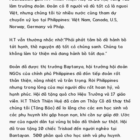
làm trưởng đoàn. Đoàn có 8 người và dù tất cả là nguoi
Việt, nhưng chúng tôi từ nhiều nước cùng tham dự
chuyến uỷ lạo tại Philippines: Việt Nam, Canada, U.S,
Norway, Germany và Pháp.
H.T vẫn thường nhắc nhở:”Phải phát tâm bồ đề hành bồ
tát hạnh, thề nguyện độ tất cả chúng sanh. Chúng ta
không làm từ thiện mà đang hành bồ tát đạo.”
Đoàn đã được thị trưởng Baytanya, hội trưởng hội đoàn
NGOs của chính phủ Philippines đã đón tiếp đoàn rất
thân thiện, nồng nhiệt và trân trọng. Rời Philippines
nhưng trong lòng của mọi người đều rất hoan hỷ, và
hạnh phúc. Hội đã tặng quà cho Hiệu Trưởng và 17 giáo
viên. H.T Thích Thiện Huệ đã cám ơn Thầy Cô đã thay thế
chúng tôi (Tăng Bảo) để lo lắng cho các em học sinh và
các phụ huynh khi gặp hoạn nạn, khi cần sự giúp đỡ. Ước
mơ của người dân tại vùng bị bão đã thành sư thật. Hội
đã trao tặng 10 chiếc Triskad đến người nghèo tại
Bantayan. 500 phần quà cho học sinh và phụ huynh.