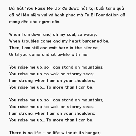
Bài hát ‘You Raise Me Up’ đã đươc hát tại buổi tang quà
đã nói lên niềm vui và hạnh phúc mà Tu Bi Foundation đã
mang đến cho người dân.
When I am down and, oh my soul, so weary;
When troubles come and my heart burdened be;
Then, I am still and wait here in the silence,
Until you come and sit awhile with me.
You raise me up, so I can stand on mountains;
You raise me up, to walk on stormy seas;
I am strong, when I am on your shoulders;
You raise me up… To more than I can be.
You raise me up, so I can stand on mountains;
You raise me up, to walk on stormy seas;
I am strong, when I am on your shoulders;
You raise me up… To more than I can be.
There is no life – no life without its hunger;