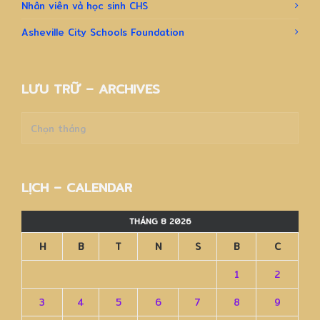
Nhân viên và học sinh CHS
Asheville City Schools Foundation
LƯU TRỮ – ARCHIVES
Lưu
trữ
–
Archives
LỊCH – CALENDAR
THÁNG 8 2026
H
B
T
N
S
B
C
1
2
3
4
5
6
7
8
9