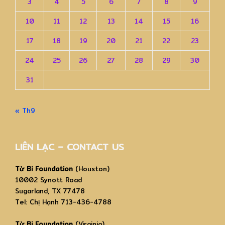
3
4
5
6
7
8
9
10
11
12
13
14
15
16
17
18
19
20
21
22
23
24
25
26
27
28
29
30
31
« Th9
LIÊN LẠC – CONTACT US
Từ Bi Foundation
(Houston)
10002 Synott Road
Sugarland, TX 77478
Tel: Chị Hạnh 713-436-4788
Từ Bi Foundation
(Virginia)