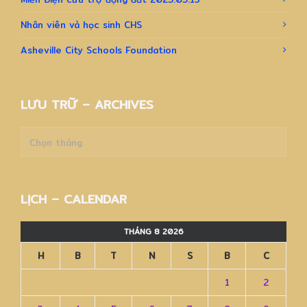
Nhân viên và học sinh CHS
Asheville City Schools Foundation
LƯU TRỮ – ARCHIVES
Lưu
trữ
–
Archives
LỊCH – CALENDAR
THÁNG 8 2026
H
B
T
N
S
B
C
1
2