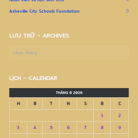
Asheville City Schools Foundation
LƯU TRỮ – ARCHIVES
Lưu
trữ
–
Archives
LỊCH – CALENDAR
THÁNG 8 2026
H
B
T
N
S
B
C
1
2
3
4
5
6
7
8
9