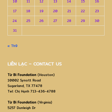
10
11
12
13
14
15
16
17
18
19
20
21
22
23
24
25
26
27
28
29
30
31
« Th9
LIÊN LẠC – CONTACT US
Từ Bi Foundation
(Houston)
10002 Synott Road
Sugarland, TX 77478
Tel: Chị Hạnh 713-436-4788
Từ Bi Foundation
(Virginia)
5257 Dunleigh Dr